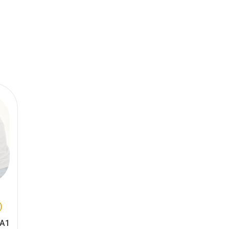
)
 A1