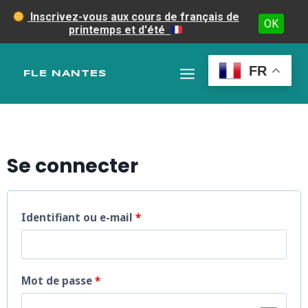
Inscrivez-vous aux cours de français de
OK
printemps et d'été
Aller
au
FR
FLE NANTES
contenu
Se connecter
O
Identifiant ou e-mail
*
b
l
O
Mot de passe
*
i
b