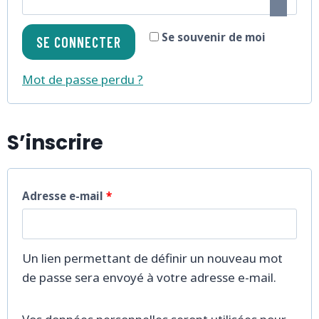
g
l
a
Se souvenir de moi
SE CONNECTER
i
t
g
Mot de passe perdu ?
o
a
i
t
S’inscrire
r
o
e
i
O
Adresse e-mail
*
r
b
e
l
Un lien permettant de définir un nouveau mot
i
de passe sera envoyé à votre adresse e-mail.
g