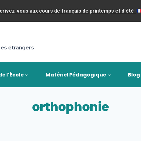
crivez-vous aux cours de français de printemps et d'été
les étrangers
de l’École
Matériel Pédagogique
Blog
orthophonie