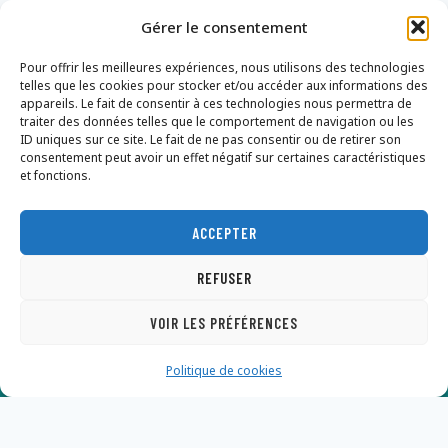
RIVERS
Gérer le consentement
AND
THE
Pour offrir les meilleures expériences, nous utilisons des technologies
OCEAN
telles que les cookies pour stocker et/ou accéder aux informations des
NEARBY
appareils. Le fait de consentir à ces technologies nous permettra de
traiter des données telles que le comportement de navigation ou les
ID uniques sur ce site. Le fait de ne pas consentir ou de retirer son
consentement peut avoir un effet négatif sur certaines caractéristiques
et fonctions.
ACCEPTER
Nous contacter
Mentions légales
Politique de confidentialité
REFUSER
Conditions Générales de Vente
Dons
VOIR LES PRÉFÉRENCES
Politique de cookies
© 2026 FLE Nantes - Thème WordPress par
Kadence WP